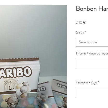
Bonbon Har
Prix
2,10 €
Goût
*
Sélectionner
Thème + date de l'év
Prénom - Age
*