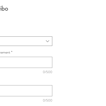
ibo
ènement
*
0/500
0/500