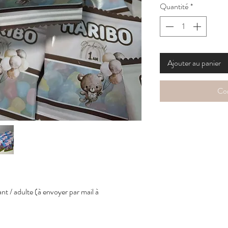
Quantité
*
Ajouter au panier
Co
fant / adulte (à envoyer par mail à