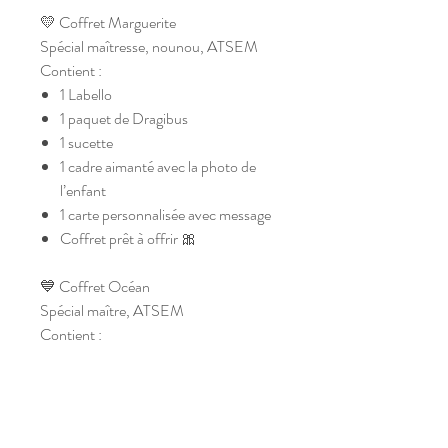
💛 Coffret Marguerite
Spécial maîtresse, nounou, ATSEM
Contient :
1 Labello
1 paquet de Dragibus
1 sucette
1 cadre aimanté avec la photo de
l’enfant
1 carte personnalisée avec message
Coffret prêt à offrir 🎀
💙 Coffret Océan
Spécial maître, ATSEM
Contient :
1 Kit Kat
1 paquet de Dragibus
1 sucette
1 cadre aimanté avec la photo de