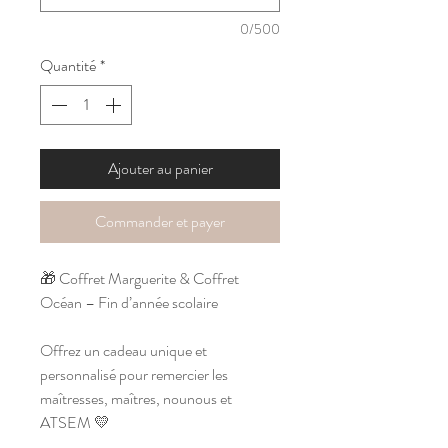
0/500
Quantité
*
Ajouter au panier
Commander et payer
🎁 Coffret Marguerite & Coffret
Océan – Fin d’année scolaire
Offrez un cadeau unique et
personnalisé pour remercier les
maîtresses, maîtres, nounous et
ATSEM 💛